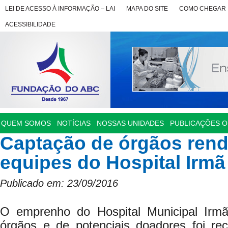
LEI DE ACESSO À INFORMAÇÃO – LAI
MAPA DO SITE
COMO CHEGAR
ACESSIBILIDADE
QUEM SOMOS
NOTÍCIAS
NOSSAS UNIDADES
PUBLICAÇÕES OF
Captação de órgãos rende
equipes do Hospital Irmã
Publicado em: 23/09/2016
O emprenho do Hospital Municipal Irm
órgãos e de potenciais doadores foi r