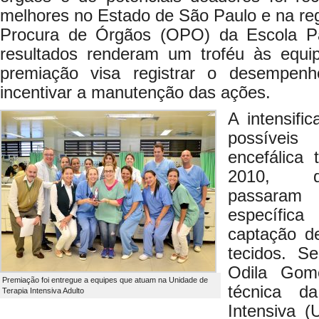
melhores no Estado de São Paulo e na re
Procura de Órgãos (OPO) da Escola Pa
resultados renderam um troféu às equi
premiação visa registrar o desempen
incentivar a manutenção das ações.
A intensifi
possívei
encefálica
2010, qu
passara
específica
captação d
tecidos. S
Odila Gome
Premiação foi entregue a equipes que atuam na Unidade de
técnica d
Terapia Intensiva Adulto
Intensiva (