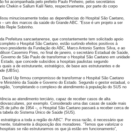
ão foi acompanhada pelo prefeito Paulo Pinheiro, pelos secretários
io Chekin e Sallum Kalil Neto, respectivamente, por parte do corpo
nalisou minuciosamente todas as dependências do Hospital São Caetano,
ção – um dos marcos da saúde do Grande ABC. “Esse é um projeto a ser
ldo Reple Sobrinho.
da Prefeitura sancaetanense, que constantemente tem solicitado apoio
completo o Hospital São Caetano, estão surtindo efeitos positivos à
 novo presidente da Fundação do ABC, Marco Antonio Santos Silva, e ao
ilson Casemiro Pires, no final de janeiro, o secretário Estadual de Saúde,
o Governo de São Paulo de transformar o Hospital São Caetano em unidade
lo Estado, que concede subsídios a hospitais paulistas segundo
 quais a de estruturante, estratégico, de base aos estruturantes e de
úde (UBSs).
David Uip firmou compromisso de transformar o Hospital São Caetano
ntre Ministério da Saúde e Governo do Estado. Segundo o gestor estadual, o
 região, “completando o complexo de atendimento à população do SUS no
tência ao atendimento terciário, capaz de receber casos de alta
ardiovasculares, por exemplo. Considerado uma das casas de saúde mais
 25 de julho de 1954 –, o Hospital São Caetano passará a receber cerca de
na tabela do Sistema Único de Saúde (SUS).
 estratégica a toda a região do ABC”. Por essa razão, é necessário que
ente, totalmente à disposição dos moradores. “Temos que valorizar o
 hospitais se não estruturarmos os que já estão em funcionamento”,