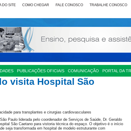
 DO SITE
COMO CHEGAR
FALE CONOSCO
TRABALHE CONOSCO
IDADES
PUBLICAÇÕES OFICIAIS
COMUNICAÇÃO
PORTAL DA T
o visita Hospital São
acidade para transplantes e cirurgias cardiovasculares
São Paulo liderada pelo coordenador de Serviços de Saúde, Dr. Geraldo
pital São Caetano para vistoria técnica do espaço. O objetivo é o início
dade seja transformada em hospital de modelo estruturante com