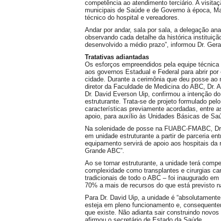
competência ao atendimento terciário. A visitaç
municipais de Saúde e de Governo à época, Mar
técnico do hospital e vereadores.
Andar por andar, sala por sala, a delegação a
observando cada detalhe da histórica institui
desenvolvido a médio prazo”, informou Dr. Gera
Tratativas adiantadas
Os esforços empreendidos pela equipe técnica 
aos governos Estadual e Federal para abrir por 
cidade. Durante a cerimônia que deu posse ao
diretor da Faculdade de Medicina do ABC, Dr. Ad
Dr. David Everson Uip, confirmou a intenção d
estruturante. Trata-se de projeto formulado pe
características previamente acordadas, entre as
apoio, para auxílio às Unidades Básicas de Sa
Na solenidade de posse na FUABC-FMABC, Dr. 
em unidade estruturante a partir de parceria e
equipamento servirá de apoio aos hospitais da
Grande ABC”.
Ao se tornar estruturante, a unidade terá compe
complexidade como transplantes e cirurgias c
tradicionais de todo o ABC – foi inaugurado em
70% a mais de recursos do que está previsto 
Para Dr. David Uip, a unidade é “absolutamente
esteja em pleno funcionamento e, consequentem
que existe. Não adianta sair construindo novos
afirmou o secretário de Estado da Saúde.