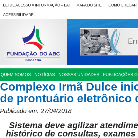
LEI DE ACESSO À INFORMAÇÃO – LAI
MAPA DO SITE
COMO CHEGAR
ACESSIBILIDADE
QUEM SOMOS
NOTÍCIAS
NOSSAS UNIDADES
PUBLICAÇÕES OF
Complexo Irmã Dulce ini
de prontuário eletrônico
Publicado em: 27/04/2018
Sistema deve agilizar atendime
histórico de consultas, exames