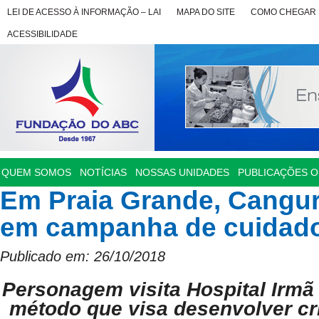
LEI DE ACESSO À INFORMAÇÃO – LAI
MAPA DO SITE
COMO CHEGAR
ACESSIBILIDADE
QUEM SOMOS
NOTÍCIAS
NOSSAS UNIDADES
PUBLICAÇÕES OF
Em Praia Grande, Cangur
em campanha de cuidado
Publicado em: 26/10/2018
Personagem visita Hospital Irmã 
método que visa desenvolver c