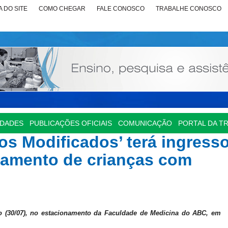
 DO SITE
COMO CHEGAR
FALE CONOSCO
TRABALHE CONOSCO
IDADES
PUBLICAÇÕES OFICIAIS
COMUNICAÇÃO
PORTAL DA T
os Modificados’ terá ingress
atamento de crianças com
 (30/07), no estacionamento
da Faculdade de Medicina do ABC, em