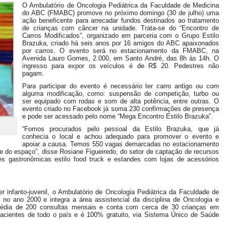
O Ambulatório de Oncologia Pediátrica da Faculdade de Medicina
do ABC (FMABC) promove no próximo domingo (30 de julho) uma
ação beneficente para arrecadar fundos destinados ao tratamento
de crianças com câncer na unidade. Trata-se do “Encontro de
Carros Modificados”, organizado em parceria com o Grupo Estilo
Brazuka, criado há seis anos por 16 amigos do ABC apaixonados
por carros. O evento será no estacionamento da FMABC, na
Avenida Lauro Gomes, 2.000, em Santo André, das 8h às 14h. O
ingresso para expor os veículos é de R$ 20. Pedestres não
pagam.
Para participar do evento é necessário ter carro antigo ou com
alguma modificação, como: suspensão de competição, turbo ou
ser equipado com rodas e som de alta potência, entre outras. O
evento criado no Facebook já soma 230 confirmações de presença
e pode ser acessado pelo nome “Mega Encontro Estilo Brazuka”.
“Fomos procurados pelo pessoal da Estilo Brazuka, que já
conhecia o local e achou adequado para promover o evento e
apoiar a causa. Temos 550 vagas demarcadas no estacionamento
 do espaço”, disse Rosiane Figueiredo, do setor de captação de recursos
s gastronômicas estilo food truck e estandes com lojas de acessórios
r infanto-juvenil, o Ambulatório de Oncologia Pediátrica da Faculdade de
no ano 2000 e integra a área assistencial da disciplina de Oncologia e
édia de 200 consultas mensais e conta com cerca de 30 crianças em
 pacientes de todo o país e é 100% gratuito, via Sistema Único de Saúde