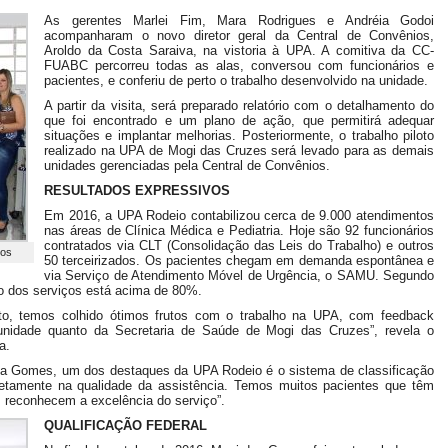
As gerentes Marlei Fim, Mara Rodrigues e Andréia Godoi
acompanharam o novo diretor geral da Central de Convênios,
Aroldo da Costa Saraiva, na vistoria à UPA. A comitiva da CC-
FUABC percorreu todas as alas, conversou com funcionários e
pacientes, e conferiu de perto o trabalho desenvolvido na unidade.
A partir da visita, será preparado relatório com o detalhamento do
que foi encontrado e um plano de ação, que permitirá adequar
situações e implantar melhorias. Posteriormente, o trabalho piloto
realizado na UPA de Mogi das Cruzes será levado para as demais
unidades gerenciadas pela Central de Convênios.
RESULTADOS EXPRESSIVOS
Em 2016, a UPA Rodeio contabilizou cerca de 9.000 atendimentos
nas áreas de Clínica Médica e Pediatria. Hoje são 92 funcionários
contratados via CLT (Consolidação das Leis do Trabalho) e outros
ios
50 terceirizados. Os pacientes chegam em demanda espontânea e
via Serviço de Atendimento Móvel de Urgência, o SAMU. Segundo
o dos serviços está acima de 80%.
, temos colhido ótimos frutos com o trabalho na UPA, com feedback
 unidade quanto da Secretaria de Saúde de Mogi das Cruzes”, revela o
a.
uita Gomes, um dos destaques da UPA Rodeio é o sistema de classificação
iretamente na qualidade da assistência. Temos muitos pacientes que têm
 reconhecem a excelência do serviço”.
QUALIFICAÇÃO FEDERAL