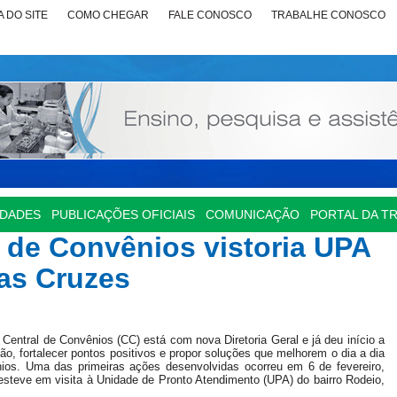
 DO SITE
COMO CHEGAR
FALE CONOSCO
TRABALHE CONOSCO
IDADES
PUBLICAÇÕES OFICIAIS
COMUNICAÇÃO
PORTAL DA T
 de Convênios vistoria UPA
as Cruzes
entral de Convênios (CC) está com nova Diretoria Geral e já deu início a
o, fortalecer pontos positivos e propor soluções que melhorem o dia a dia
nios. Uma das primeiras ações desenvolvidas ocorreu em 6 de fevereiro,
esteve em visita à Unidade de Pronto Atendimento (UPA) do bairro Rodeio,