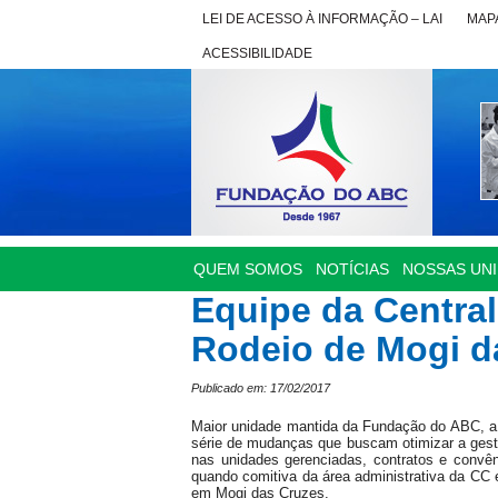
LEI DE ACESSO À INFORMAÇÃO – LAI
MAPA
ACESSIBILIDADE
QUEM SOMOS
NOTÍCIAS
NOSSAS UN
Equipe da Central
Rodeio de Mogi d
Publicado em: 17/02/2017
Maior unidade mantida da Fundação do ABC, a C
série de mudanças que buscam otimizar a gestã
nas unidades gerenciadas, contratos e convê
quando comitiva da área administrativa da CC 
em Mogi das Cruzes.