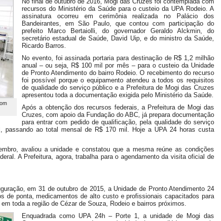
No final de outubro de 2016, Mogi das Cruzes foi contemplada com
recursos do Ministério da Saúde para o custeio da UPA Rodeio. A
assinatura ocorreu em cerimônia realizada no Palácio dos
Bandeirantes, em São Paulo, que contou com participação do
prefeito Marco Bertaiolli, do governador Geraldo Alckmin, do
secretário estadual de Saúde, David Uip, e do ministro da Saúde,
Ricardo Barros.
No evento, foi assinada portaria para destinação de R$ 1,2 milhão
anual – ou seja, R$ 100 mil por mês – para o custeio da Unidade
de Pronto Atendimento do bairro Rodeio. O recebimento do recurso
foi possível porque o equipamento atendeu a todos os requisitos
de qualidade do serviço público e a Prefeitura de Mogi das Cruzes
apresentou toda a documentação exigida pelo Ministério da Saúde.
com
Após a obtenção dos recursos federais, a Prefeitura de Mogi das
Cruzes, com apoio da Fundação do ABC, já prepara documentação
para entrar com pedido de qualificação, pela qualidade do serviço
nal, passando ao total mensal de R$ 170 mil. Hoje a UPA 24 horas custa
vembro, avaliou a unidade e constatou que a mesma reúne as condições
deral. A Prefeitura, agora, trabalha para o agendamento da visita oficial de
uração, em 31 de outubro de 2015, a Unidade de Pronto Atendimento 24
s de ponta, medicamentos de alto custo e profissionais capacitados para
 em toda a região de Cézar de Souza, Rodeio e bairros próximos.
Enquadrada como UPA 24h – Porte 1, a unidade de Mogi das