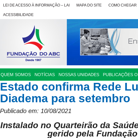
LEI DE ACESSO À INFORMAÇÃO – LAI
MAPA DO SITE
COMO CHEGAR
ACESSIBILIDADE
QUEM SOMOS
NOTÍCIAS
NOSSAS UNIDADES
PUBLICAÇÕES OF
Estado confirma Rede L
Diadema para setembro
Publicado em: 10/08/2021
Instalado no Quarteirão da Saúd
gerido pela Fundaçã