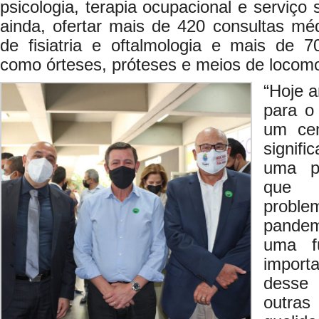
psicologia, terapia ocupacional e serviço 
ainda, ofertar mais de 420 consultas mé
de fisiatria e oftalmologia e mais de 70
como órteses, próteses e meios de locom
“Hoje 
para o 
um cen
signifi
uma po
que e
probl
pandem
uma f
impor
desse
outra