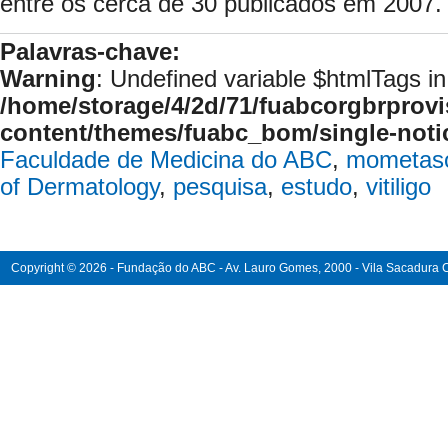
entre os cerca de 30 publicados em 2007.
Palavras-chave:
Warning
: Undefined variable $htmlTags in
/home/storage/4/2d/71/fuabcorgbrprovi
content/themes/fuabc_bom/single-noti
Faculdade de Medicina do ABC
,
mometas
of Dermatology
,
pesquisa
,
estudo
,
vitiligo
Copyright © 2026 - Fundação do ABC - Av. Lauro Gomes, 2000 - Vila Sacadura Ca