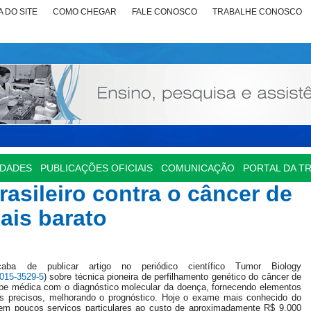
 DO SITE
COMO CHEGAR
FALE CONOSCO
TRABALHE CONOSCO
IDADES
PUBLICAÇÕES OFICIAIS
COMUNICAÇÃO
PORTAL DA T
asileiro contra o câncer de
is barato
 de publicar artigo no periódico científico Tumor Biology
-015-3529-5
) sobre técnica pioneira de perfilhamento genético do câncer de
pe médica com o diagnóstico molecular da doença, fornecendo elementos
s precisos, melhorando o prognóstico. Hoje o exame mais conhecido do
em poucos serviços particulares ao custo de aproximadamente R$ 9.000