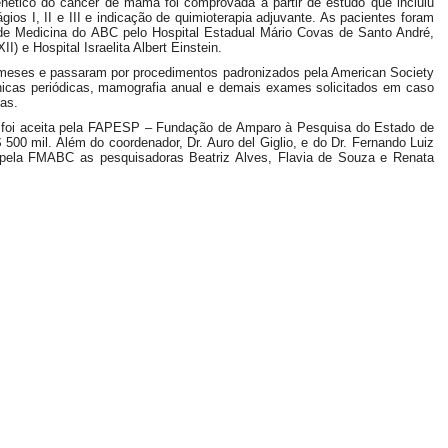
nético do câncer de mama foi comprovada a partir de estudo que incluiu
s I, II e III e indicação de quimioterapia adjuvante. As pacientes foram
e Medicina do ABC pelo Hospital Estadual Mário Covas de Santo André,
) e Hospital Israelita Albert Einstein.
eses e passaram por procedimentos padronizados pela American Society
clínicas periódicas, mamografia anual e demais exames solicitados em caso
mas.
 foi aceita pela FAPESP – Fundação de Amparo à Pesquisa do Estado de
00 mil. Além do coordenador, Dr. Auro del Giglio, e do Dr. Fernando Luiz
pela FMABC as pesquisadoras Beatriz Alves, Flavia de Souza e Renata