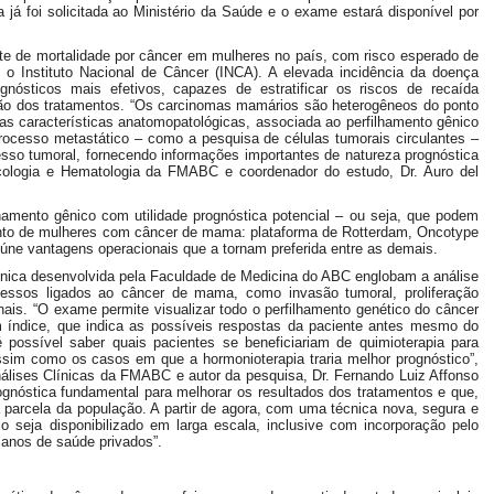
a já foi solicitada ao Ministério da Saúde e o exame estará disponível por
e de mortalidade por câncer em mulheres no país, com risco esperado de
 o Instituto Nacional de Câncer (INCA). A elevada incidência da doença
nósticos mais efetivos, capazes de estratificar os riscos de recaída
ização dos tratamentos. “Os carcinomas mamários são heterogêneos do ponto
das características anatomopatológicas, associada ao perfilhamento gênico
rocesso metastático – como a pesquisa de células tumorais circulantes –
sso tumoral, fornecendo informações importantes de natureza prognóstica
 Oncologia e Hematologia da FMABC e coordenador do estudo, Dr. Auro del
hamento gênico com utilidade prognóstica potencial – ou seja, que podem
mento de mulheres com câncer de mama: plataforma de Rotterdam, Oncotype
ne vantagens operacionais que a tornam preferida entre as demais.
cnica desenvolvida pela Faculdade de Medicina do ABC englobam a análise
essos ligados ao câncer de mama, como invasão tumoral, proliferação
nais. “O exame permite visualizar todo o perfilhamento genético do câncer
m índice, que indica as possíveis respostas da paciente antes mesmo do
é possível saber quais pacientes se beneficiariam de quimioterapia para
ssim como os casos em que a hormonioterapia traria melhor prognóstico”,
nálises Clínicas da FMABC e autor da pesquisa, Dr. Fernando Luiz Affonso
gnóstica fundamental para melhorar os resultados dos tratamentos e que,
da parcela da população. A partir de agora, com uma técnica nova, segura e
 seja disponibilizado em larga escala, inclusive com incorporação pelo
anos de saúde privados”.