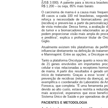
(US$ 3.000). A patente para a técnica brasileir
R$ 1.200 – ou seja, 85% mais barato.
O carcinoma de mama é a causa mais frequent
49 casos a cada 100 mil brasileiras, segundo
reforça a necessidade de biomarcadores prog
(recidiva) e preveni-las a partir da personal
de vista molecular. Dessa forma, a avaliação 
do tumor e a biomarcadores relacionados ao p
podem proporcionar visão mais ampla do proce
e preditiva”, explica o professor titular de
Giglio.
Atualmente existem três plataformas de perfil
influenciar diretamente na definição do trata
e Mammaprint. Entre as opções, a Oncotype reú
Tanto a plataforma Oncotype quanto a nova té
de 21 genes envolvidos em importantes proc
celular e vias relacionadas a receptores hormo
de mama. A partir dos resultados é gerado u
início do tratamento. Graças a esse ‘score’ 
prevenção de recidivas (retorno da doença), a
exemplifica o coordenador do Laboratório de A
Fonseca, que completa: “É uma ferramenta pro
devido ao alto custo, estava restrita a reduzi
mais acessível, esperamos que esse benefício
Sistema Único de Saúde e por operadoras de pl
PACIENTES E METODOLOGIA