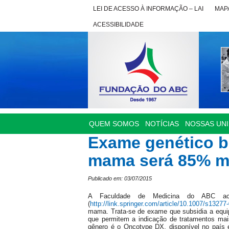
LEI DE ACESSO À INFORMAÇÃO – LAI
MAPA
ACESSIBILIDADE
QUEM SOMOS
NOTÍCIAS
NOSSAS UN
Exame genético br
mama será 85% ma
Publicado em: 03/07/2015
A Faculdade de Medicina do ABC acaba
(
http://link.springer.com/article/10.1007/s13277
mama. Trata-se de exame que subsidia a equi
que permitem a indicação de tratamentos mai
gênero é o Oncotype DX, disponível no país 