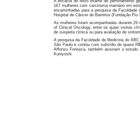
A eficácia do novo exame de perfilhamento ge
167 mulheres com carcinoma mamário em estágio
encaminhadas para a pesquisa da Faculdade d
Hospital de Câncer de Barretos (Fundação Pio XII
As mulheres foram acompanhadas durante 29 m
of Clinical Oncology, entre os quais visitas 
de suspeita clínica ou para avaliação de sinto
A pesquisa da Faculdade de Medicina do ABC
São Paulo e contou com subsídio de quase R$ 5
Affonso Fonseca, também assinam o estudo 
Kuniyoshi.