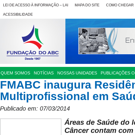
LEI DE ACESSO À INFORMAÇÃO – LAI
MAPA DO SITE
COMO CHEGAR
ACESSIBILIDADE
QUEM SOMOS
NOTÍCIAS
NOSSAS UNIDADES
PUBLICAÇÕES OF
FMABC inaugura Residê
Multiprofissional em Saú
Publicado em: 07/03/2014
Áreas de Saúde do I
Câncer contam com 