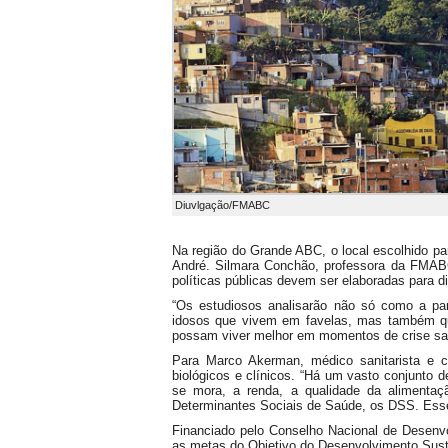
Diuvlgação/FMABC
Na região do Grande ABC, o local escolhido pa
André. Silmara Conchão, professora da FMAB
políticas públicas devem ser elaboradas para d
“Os estudiosos analisarão não só como a pa
idosos que vivem em favelas, mas também q
possam viver melhor em momentos de crise san
Para Marco Akerman, médico sanitarista e c
biológicos e clínicos. “Há um vasto conjunto
se mora, a renda, a qualidade da alimentaç
Determinantes Sociais de Saúde, os DSS. Esse
Financiado pelo Conselho Nacional de Desenvo
as metas do Objetivo do Desenvolvimento Sus