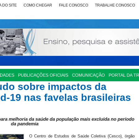
 DO SITE
COMO CHEGAR
FALE CONOSCO
TRABALHE CONOSCO
IDADES
PUBLICAÇÕES OFICIAIS
COMUNICAÇÃO
PORTAL DA T
udo sobre impactos da
-19 nas favelas brasileiras
ara melhoria da saúde da população mais excluída no período
da pandemia
O Centro de Estudos de Saúde Coletiva (Cesco), órgão