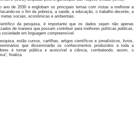
o ano de 2030 e englobam os principais temas com vistas a melhorar a
tacando-se o fim da pobreza, a saúde, a educação, o trabalho decente, a
s metas sociais, econômicas e ambientais.
ientífico da pesquisa, é importante que os dados sejam não apenas
ados de maneira que possam contribuir para melhores políticas públicas,
a sociedade em linguagem compreensível.
quisa, estão cursos, cartilhas, artigos científicos e jornalísticos, livros,
 e seminários que disseminarão os conhecimentos produzidos a toda a
ores é tornar pública e acessível a ciência, combatendo, assim, o
a”, finaliza.