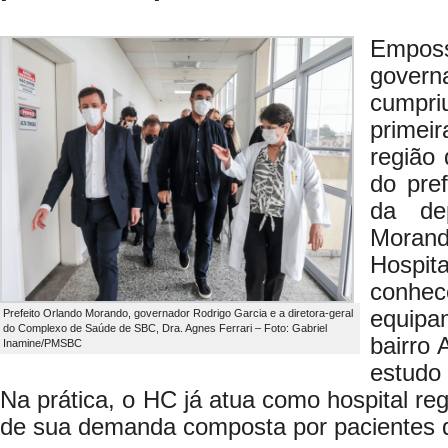
Emposs
gover
cumpri
prime
região
do pre
da de
Morand
Hospit
conh
equip
Prefeito Orlando Morando, governador Rodrigo Garcia e a diretora-geral
do Complexo de Saúde de SBC, Dra. Agnes Ferrari – Foto: Gabriel
bairro 
Inamine/PMSBC
estudo
Na prática, o HC já atua como hospital re
de sua demanda composta por pacientes d