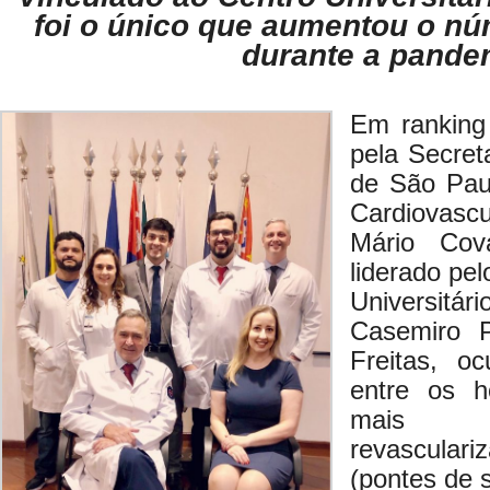
foi o único que aumentou o nú
durante a pande
Em ranking
pela Secret
de São Paul
Cardiovascu
Mário Cov
liderado pe
Universi
Casemiro P
Freitas, o
entre os h
mais p
revascula
(pontes de 