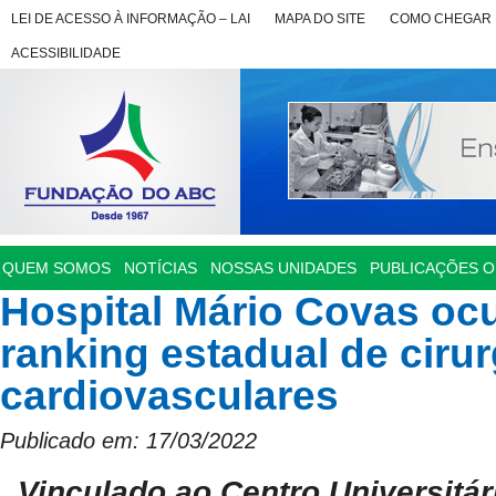
LEI DE ACESSO À INFORMAÇÃO – LAI
MAPA DO SITE
COMO CHEGAR
ACESSIBILIDADE
QUEM SOMOS
NOTÍCIAS
NOSSAS UNIDADES
PUBLICAÇÕES OF
Hospital Mário Covas oc
ranking estadual de cirur
cardiovasculares
Publicado em: 17/03/2022
Vinculado ao Centro Universitá