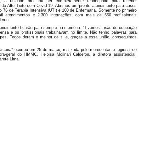
 a unidade precisou ser completamente readequada para receber
o do Alto Tietê com Covid-19. Abrimos um pronto atendimento para casos
o 76 de Terapia Intensiva (UTI) e 100 de Enfermaria. Somente no primeiro
il atendimentos e 2.300 internações, com mais de 650 profissionais
deron.
atendimento ficarão para sempre na memória. “Tivemos taxas de ocupação
ensa e os profissionais trabalhavam no limite. Não tenho palavras para
pes. Todos deram o melhor de si e, graças a essa união, conseguimos
arceira” ocorreu em 25 de março, realizada pelo representante regional do
ra-geral do HMMC, Heloisa Molinari Calderon, a diretora assistencial,
arete Lima.