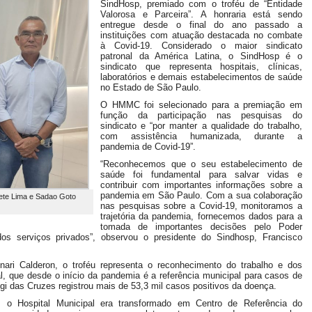
SindHosp, premiado com o troféu de “Entidade
Valorosa e Parceira”. A honraria está sendo
entregue desde o final do ano passado a
instituições com atuação destacada no combate
à Covid-19. Considerado o maior sindicato
patronal da América Latina, o SindHosp é o
sindicato que representa hospitais, clínicas,
laboratórios e demais estabelecimentos de saúde
no Estado de São Paulo.
O HMMC foi selecionado para a premiação em
função da participação nas pesquisas do
sindicato e “por manter a qualidade do trabalho,
com assistência humanizada, durante a
pandemia de Covid-19”.
“Reconhecemos que o seu estabelecimento de
saúde foi fundamental para salvar vidas e
contribuir com importantes informações sobre a
pandemia em São Paulo. Com a sua colaboração
rete Lima e Sadao Goto
nas pesquisas sobre a Covid-19, monitoramos a
trajetória da pandemia, fornecemos dados para a
tomada de importantes decisões pelo Poder
os serviços privados”, observou o presidente do Sindhosp, Francisco
nari Calderon, o troféu representa o reconhecimento do trabalho e dos
l, que desde o início da pandemia é a referência municipal para casos de
i das Cruzes registrou mais de 53,3 mil casos positivos da doença.
o Hospital Municipal era transformado em Centro de Referência do