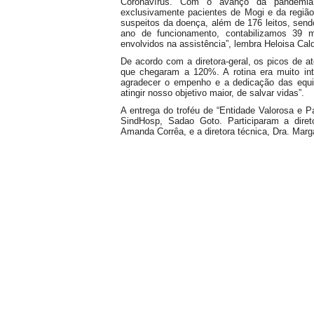
Coronavírus. Com o avanço da pandemia,
exclusivamente pacientes de Mogi e da regiã
suspeitos da doença, além de 176 leitos, send
ano de funcionamento, contabilizamos 39 m
envolvidos na assistência”, lembra Heloisa Cal
De acordo com a diretora-geral, os picos de 
que chegaram a 120%. A rotina era muito int
agradecer o empenho e a dedicação das equi
atingir nosso objetivo maior, de salvar vidas”.
A entrega do troféu de “Entidade Valorosa e P
SindHosp, Sadao Goto. Participaram a direto
Amanda Corrêa, e a diretora técnica, Dra. Marg