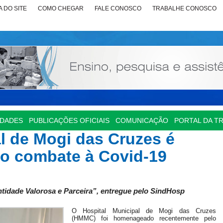
 DO SITE
COMO CHEGAR
FALE CONOSCO
TRABALHE CONOSCO
IDADES
PUBLICAÇÕES OFICIAIS
COMUNICAÇÃO
PORTAL DA T
l de Mogi das Cruzes é
o combate à Covid-19
tidade Valorosa e Parceira”, entregue pelo SindHosp
O Hospital Municipal de Mogi das Cruzes
(HMMC) foi homenageado recentemente pelo