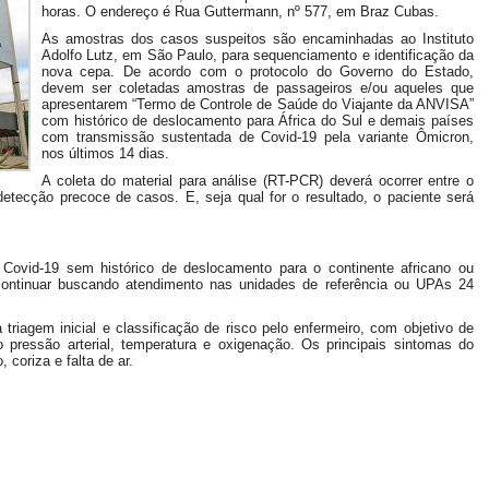
horas. O endereço é Rua Guttermann, nº 577, em Braz Cubas.
As amostras dos casos suspeitos são encaminhadas ao Instituto
Adolfo Lutz, em São Paulo, para sequenciamento e identificação da
nova cepa. De acordo com o protocolo do Governo do Estado,
devem ser coletadas amostras de passageiros e/ou aqueles que
apresentarem “Termo de Controle de Saúde do Viajante da ANVISA”
com histórico de deslocamento para África do Sul e demais países
com transmissão sustentada de Covid-19 pela variante Ômicron,
nos últimos 14 dias.
A coleta do material para análise (RT-PCR) deverá ocorrer entre o
etecção precoce de casos. E, seja qual for o resultado, o paciente será
ovid-19 sem histórico de deslocamento para o continente africano ou
ontinuar buscando atendimento nas unidades de referência ou UPAs 24
triagem inicial e classificação de risco pelo enfermeiro, com objetivo de
o pressão arterial, temperatura e oxigenação. Os principais sintomas do
 coriza e falta de ar.