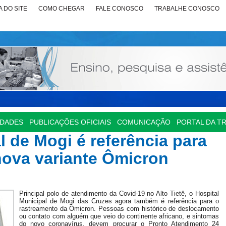
 DO SITE
COMO CHEGAR
FALE CONOSCO
TRABALHE CONOSCO
IDADES
PUBLICAÇÕES OFICIAIS
COMUNICAÇÃO
PORTAL DA T
l de Mogi é referência para
nova variante Ômicron
Principal polo de atendimento da Covid-19 no Alto Tietê, o Hospital
Municipal de Mogi das Cruzes agora também é referência para o
rastreamento da Ômicron. Pessoas com histórico de deslocamento
ou contato com alguém que veio do continente africano, e sintomas
do novo coronavírus, devem procurar o Pronto Atendimento 24