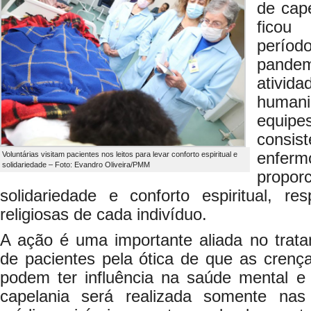
de cape
ficou
perío
pande
ativi
human
equipes
consi
enfer
Voluntárias visitam pacientes nos leitos para levar conforto espiritual e
solidariedade – Foto: Evandro Oliveira/PMM
propor
solidariedade e conforto espiritual, re
religiosas de cada indivíduo.
A ação é uma importante aliada no trat
de pacientes pela ótica de que as crenças
podem ter influência na saúde mental e 
capelania será realizada somente nas 