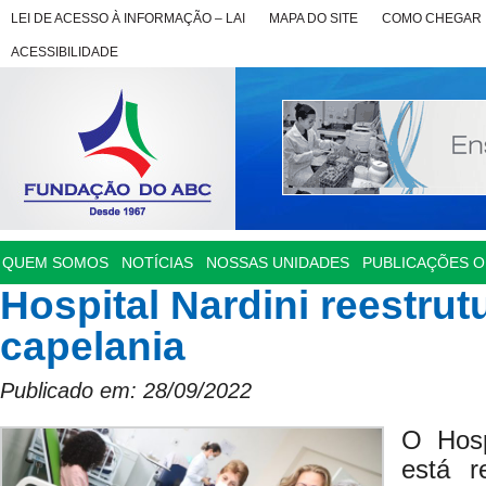
LEI DE ACESSO À INFORMAÇÃO – LAI
MAPA DO SITE
COMO CHEGAR
ACESSIBILIDADE
QUEM SOMOS
NOTÍCIAS
NOSSAS UNIDADES
PUBLICAÇÕES OF
Hospital Nardini reestrut
capelania
Publicado em: 28/09/2022
O Hosp
está r