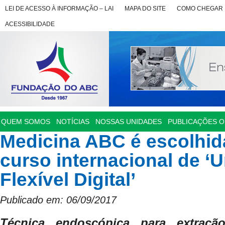
LEI DE ACESSO À INFORMAÇÃO – LAI
MAPA DO SITE
COMO CHEGAR
ACESSIBILIDADE
QUEM SOMOS
NOTÍCIAS
NOSSAS UNIDADES
PUBLICAÇÕES OF
Medicina ABC é escolhid
curso internacional de ‘
Flexível Digital’
Publicado em: 06/09/2017
Técnica endoscópica para extraçã