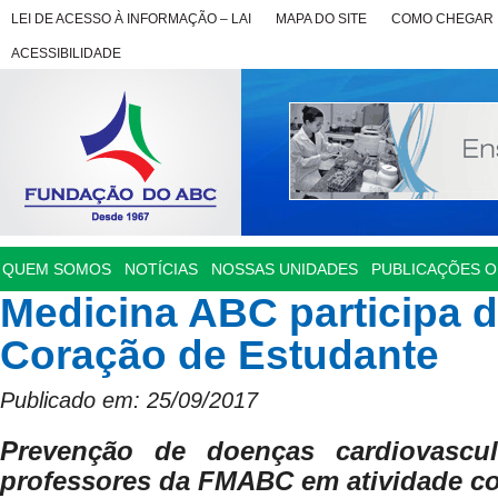
LEI DE ACESSO À INFORMAÇÃO – LAI
MAPA DO SITE
COMO CHEGAR
ACESSIBILIDADE
QUEM SOMOS
NOTÍCIAS
NOSSAS UNIDADES
PUBLICAÇÕES OF
Medicina ABC participa d
Coração de Estudante
Publicado em: 25/09/2017
Prevenção de doenças cardiovascu
professores
da FMABC em atividade c