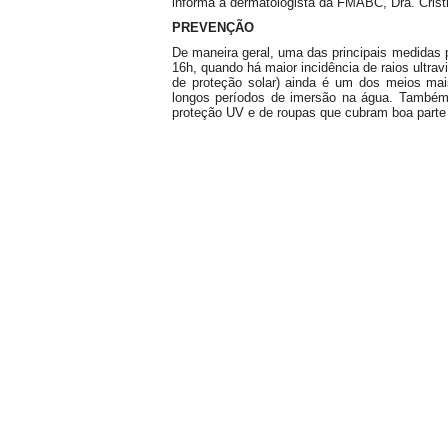
informa a dermatologista da FMABC, Dra. Crist
PREVENÇÃO
De maneira geral, uma das principais medidas p
16h, quando há maior incidência de raios ultrav
de proteção solar) ainda é um dos meios ma
longos períodos de imersão na água. Também
proteção UV e de roupas que cubram boa parte d