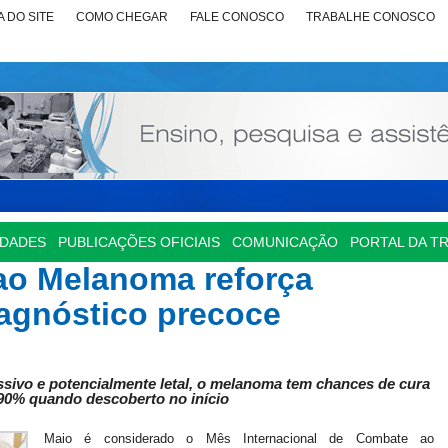
 DO SITE
COMO CHEGAR
FALE CONOSCO
TRABALHE CONOSCO
IDADES
PUBLICAÇÕES OFICIAIS
COMUNICAÇÃO
PORTAL DA T
ao Melanoma reforça
iagnóstico precoce
ssivo e potencialmente letal, o melanoma tem chances de cura
90% quando descoberto no início
Maio é considerado o Mês Internacional de Combate ao