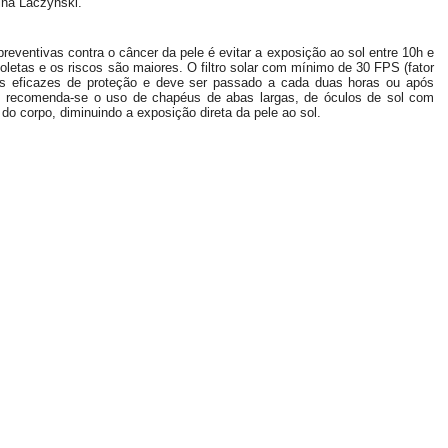
ina Laczynski.
reventivas contra o câncer da pele é evitar a exposição ao sol entre 10h e
ioletas e os riscos são maiores. O filtro solar com mínimo de 30 FPS (fator
is eficazes de proteção e deve ser passado a cada duas horas ou após
 recomenda-se o uso de chapéus de abas largas, de óculos de sol com
o corpo, diminuindo a exposição direta da pele ao sol.