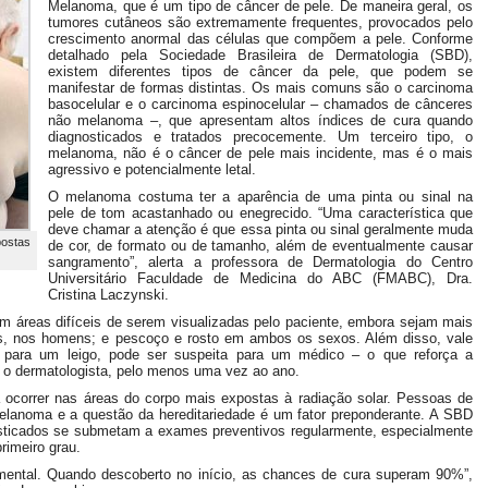
Melanoma, que é um tipo de câncer de pele. De maneira geral, os
tumores cutâneos são extremamente frequentes, provocados pelo
crescimento anormal das células que compõem a pele. Conforme
detalhado pela Sociedade Brasileira de Dermatologia (SBD),
existem diferentes tipos de câncer da pele, que podem se
manifestar de formas distintas. Os mais comuns são o carcinoma
basocelular e o carcinoma espinocelular – chamados de cânceres
não melanoma –, que apresentam altos índices de cura quando
diagnosticados e tratados precocemente. Um terceiro tipo, o
melanoma, não é o câncer de pele mais incidente, mas é o mais
agressivo e potencialmente letal.
O melanoma costuma ter a aparência de uma pinta ou sinal na
pele de tom acastanhado ou enegrecido. “Uma característica que
deve chamar a atenção é que essa pinta ou sinal geralmente muda
postas
de cor, de formato ou de tamanho, além de eventualmente causar
sangramento”, alerta a professora de Dermatologia do Centro
Universitário Faculdade de Medicina do ABC (FMABC), Dra.
Cristina Laczynski.
m áreas difíceis de serem visualizadas pelo paciente, embora sejam mais
s, nos homens; e pescoço e rosto em ambos os sexos. Além disso, vale
” para um leigo, pode ser suspeita para um médico – o que reforça a
o dermatologista, pelo menos uma vez ao ano.
 ocorrer nas áreas do corpo mais expostas à radiação solar. Pessoas de
melanoma e a questão da hereditariedade é um fator preponderante. A SBD
osticados se submetam a exames preventivos regularmente, especialmente
rimeiro grau.
ental. Quando descoberto no início, as chances de cura superam 90%”,