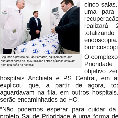
cinco salas
uma para 
recuperaçã
realizará
totalizan
endoscop
broncoscopi
O complexo 
Segundo o prefeito de São Bernardo, equipamentos que
custaram cerca de R$ 50 mil aos cofres públicos estavam
Prioridade
sem utilização no hospital
objetivo ze
hospitais Anchieta e PS Central, em a
explicou que, a partir de agora, t
aguardavam na fila, em outros hospitais
serão encaminhados ao HC.
“Não podemos esperar para cuidar da
projeto Saúde Prioridade é uma forma de