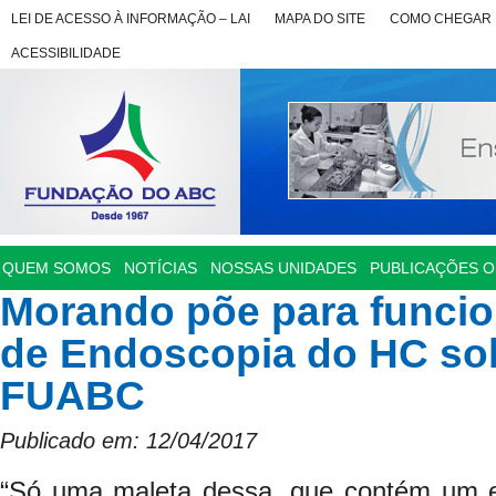
LEI DE ACESSO À INFORMAÇÃO – LAI
MAPA DO SITE
COMO CHEGAR
ACESSIBILIDADE
QUEM SOMOS
NOTÍCIAS
NOSSAS UNIDADES
PUBLICAÇÕES OF
Morando põe para funcio
de Endoscopia do HC so
FUABC
Publicado em: 12/04/2017
“Só uma maleta dessa, que contém um e