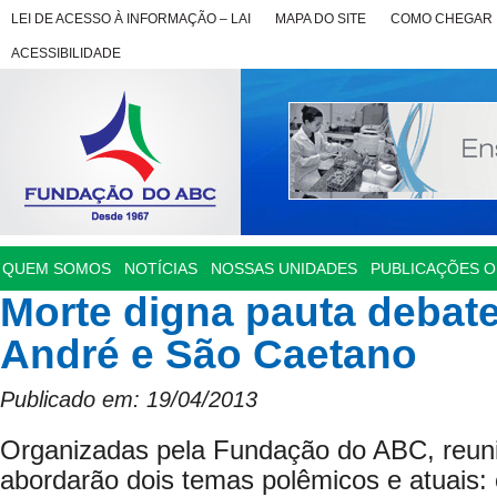
LEI DE ACESSO À INFORMAÇÃO – LAI
MAPA DO SITE
COMO CHEGAR
ACESSIBILIDADE
QUEM SOMOS
NOTÍCIAS
NOSSAS UNIDADES
PUBLICAÇÕES OF
Morte digna pauta debat
André e São Caetano
Publicado em: 19/04/2013
Organizadas pela Fundação do ABC, reuni
abordarão dois temas polêmicos e atuais: 