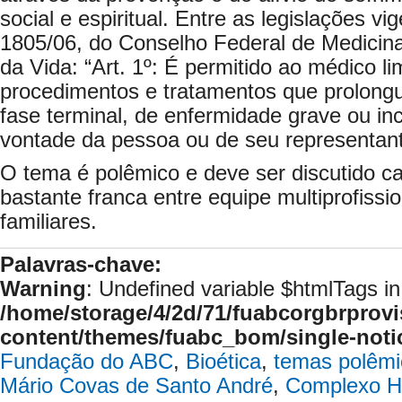
social e espiritual. Entre as legislações v
1805/06, do Conselho Federal de Medicina
da Vida: “Art. 1º: É permitido ao médico l
procedimentos e tratamentos que prolong
fase terminal, de enfermidade grave ou inc
vontade da pessoa ou de seu representante
O tema é polêmico e deve ser discutido c
bastante franca entre equipe multiprofissi
familiares.
Palavras-chave:
Warning
: Undefined variable $htmlTags in
/home/storage/4/2d/71/fuabcorgbrprovi
content/themes/fuabc_bom/single-noti
Fundação do ABC
,
Bioética
,
temas polêmi
Mário Covas de Santo André
,
Complexo Ho