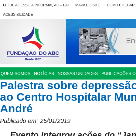
LEI DE ACESSO À INFORMAÇÃO – LAI
MAPA DO SITE
COMO CHEGAR
ACESSIBILIDADE
QUEM SOMOS
NOTÍCIAS
NOSSAS UNIDADES
PUBLICAÇÕES OF
Palestra sobre depressão
ao Centro Hospitalar Mun
André
Publicado em: 25/01/2019
Evento integrou ações do “Ja