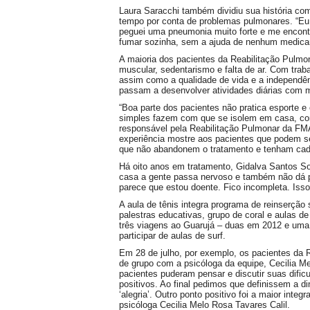
Laura Saracchi também dividiu sua história com
tempo por conta de problemas pulmonares. “Eu
peguei uma pneumonia muito forte e me encontre
fumar sozinha, sem a ajuda de nenhum medicam
A maioria dos pacientes da Reabilitação Pulm
muscular, sedentarismo e falta de ar. Com trab
assim como a qualidade de vida e a independên
passam a desenvolver atividades diárias com ma
“Boa parte dos pacientes não pratica esporte e ev
simples fazem com que se isolem em casa, com 
responsável pela Reabilitação Pulmonar da F
experiência mostre aos pacientes que podem s
que não abandonem o tratamento e tenham cada
Há oito anos em tratamento, Gidalva Santos Soa
casa a gente passa nervoso e também não dá p
parece que estou doente. Fico incompleta. Isso 
A aula de tênis integra programa de reinserçã
palestras educativas, grupo de coral e aulas de
três viagens ao Guarujá – duas em 2012 e uma
participar de aulas de surf.
Em 28 de julho, por exemplo, os pacientes da R
de grupo com a psicóloga da equipe, Cecilia Me
pacientes puderam pensar e discutir suas difi
positivos. Ao final pedimos que definissem a 
‘alegria’. Outro ponto positivo foi a maior integ
psicóloga Cecilia Melo Rosa Tavares Calil.