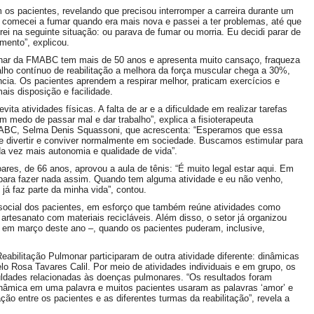
 os pacientes, revelando que precisou interromper a carreira durante um
 comecei a fumar quando era mais nova e passei a ter problemas, até que
i na seguinte situação: ou parava de fumar ou morria. Eu decidi parar de
ento”, explicou.
onar da FMABC tem mais de 50 anos e apresenta muito cansaço, fraqueza
alho contínuo de reabilitação a melhora da força muscular chega a 30%,
cia. Os pacientes aprendem a respirar melhor, praticam exercícios e
is disposição e facilidade.
ita atividades físicas. A falta de ar e a dificuldade em realizar tarefas
medo de passar mal e dar trabalho”, explica a fisioterapeuta
MABC, Selma Denis Squassoni, que acrescenta: “Esperamos que essa
e divertir e conviver normalmente em sociedade. Buscamos estimular para
 vez mais autonomia e qualidade de vida”.
res, de 66 anos, aprovou a aula de tênis: “É muito legal estar aqui. Em
ara fazer nada assim. Quando tem alguma atividade e eu não venho,
já faz parte da minha vida”, contou.
o social dos pacientes, em esforço que também reúne atividades como
 artesanato com materiais recicláveis. Além disso, o setor já organizou
 em março deste ano –, quando os pacientes puderam, inclusive,
eabilitação Pulmonar participaram de outra atividade diferente: dinâmicas
lo Rosa Tavares Calil. Por meio de atividades individuais e em grupo, os
culdades relacionadas às doenças pulmonares. “Os resultados foram
dinâmica em uma palavra e muitos pacientes usaram as palavras ‘amor’ e
ração entre os pacientes e as diferentes turmas da reabilitação”, revela a