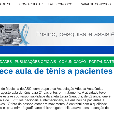
 DO SITE
COMO CHEGAR
FALE CONOSCO
TRABALHE CONOSCO
IDADES
PUBLICAÇÕES OFICIAIS
COMUNICAÇÃO
PORTAL DA T
ce aula de tênis a pacientes
e de Medicina do ABC, com o apoio da Associação Atlética Acadêmica
agosto aula de tênis para 24 pacientes em tratamento. A atividade teve
 e esteve sob responsabilidade da atleta Laura Saracchi, de 62 anos, que é
is de 15 títulos nacionais e internacionais, ela ensinou os pacientes a
ples. “O fato da pessoa estar em movimento já contribui com a qualidade
zes e, para mim, é gratificante deixar alguém feliz através dessa doação de