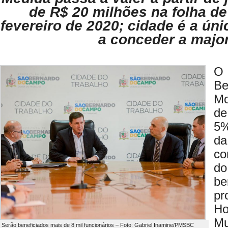
de R$ 20 milhões na folha d
fevereiro de 2020; cidade é a ún
a conceder a majo
O
B
Mo
de
5%
da
co
d
b
pr
Ho
Mu
Serão beneficiados mais de 8 mil funcionários – Foto: Gabriel Inamine/PMSBC