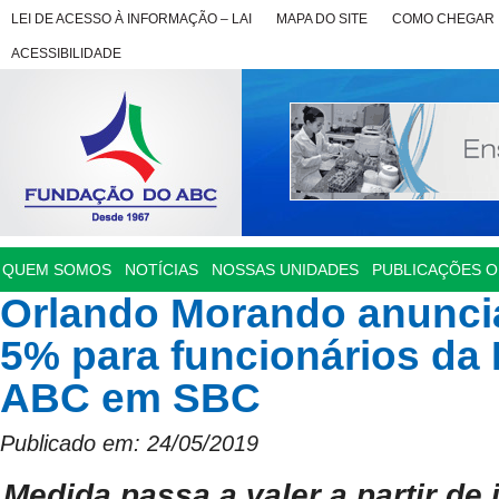
LEI DE ACESSO À INFORMAÇÃO – LAI
MAPA DO SITE
COMO CHEGAR
ACESSIBILIDADE
QUEM SOMOS
NOTÍCIAS
NOSSAS UNIDADES
PUBLICAÇÕES OF
Orlando Morando anuncia
5% para funcionários da
ABC em SBC
Publicado em: 24/05/2019
Medida passa a valer a partir de