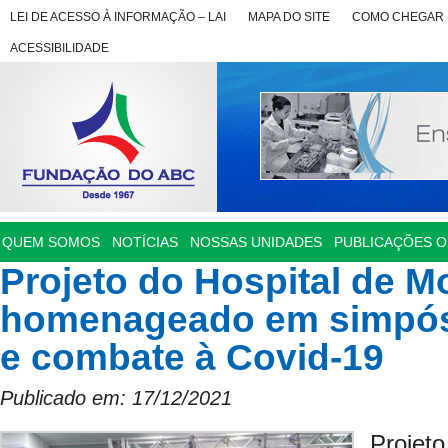
LEI DE ACESSO À INFORMAÇÃO – LAI
MAPA DO SITE
COMO CHEGAR
ACESSIBILIDADE
QUEM SOMOS
NOTÍCIAS
NOSSAS UNIDADES
PUBLICAÇÕES OF
Projeto do Hospital de M
homenageado em simpós
e combate à Covid-19
Publicado em: 17/12/2021
Projeto