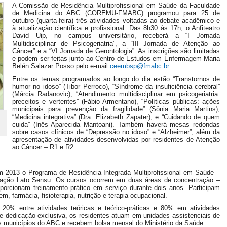
A Comissão de Residência Multiprofissional em Saúde da Faculdade
de Medicina do ABC (COREMU-FMABC) programou para 25 de
outubro (quarta-feira) três atividades voltadas ao debate acadêmico e
à atualização científica e profissional. Das 8h30 às 17h, o Anfiteatro
David Uip, no campus universitário, receberá a “I Jornada
Multidisciplinar de Psicogeriatria”, a “III Jornada de Atenção ao
Câncer” e a “VI Jornada de Gerontologia”. As inscrições são limitadas
e podem ser feitas junto ao Centro de Estudos em Enfermagem Maria
Belén Salazar Posso pelo e-mail
ceembsp@fmabc.br
.
Entre os temas programados ao longo do dia estão “Transtornos de
humor no idoso” (Tibor Perroco), “Síndrome da insuficiência cerebral”
(Márcia Radanovic), “Atendimento multidisciplinar em psicogeriatria:
preceitos e vertentes” (Fábio Armentano), “Políticas públicas: ações
municipais para prevenção da fragilidade” (Sônia Maria Martins),
“Medicina integrativa” (Dra. Elizabeth Zapater), e “Cuidando de quem
cuida” (Inês Aparecida Mantoani). Também haverá mesas redondas
sobre casos clínicos de “Depressão no idoso” e “Alzheimer”, além da
apresentação de atividades desenvolvidas por residentes de Atenção
ao Câncer – R1 e R2.
 2013 o Programa de Residência Integrada Multiprofissional em Saúde –
uação Lato Sensu. Os cursos ocorrem em duas áreas de concentração –
orcionam treinamento prático em serviço durante dois anos. Participam
, farmácia, fisioterapia, nutrição e terapia ocupacional.
 20% entre atividades teóricas e teórico-práticas e 80% em atividades
e dedicação exclusiva, os residentes atuam em unidades assistenciais de
rês municípios do ABC e recebem bolsa mensal do Ministério da Saúde.