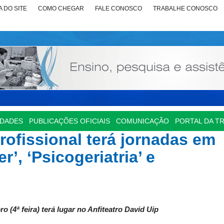
 DO SITE
COMO CHEGAR
FALE CONOSCO
TRABALHE CONOSCO
IDADES
PUBLICAÇÕES OFICIAIS
COMUNICAÇÃO
PORTAL DA T
rofissional terá jornadas em
’, ‘Psicogeriatria’ e
 (4ª feira) terá lugar no Anfiteatro David Uip