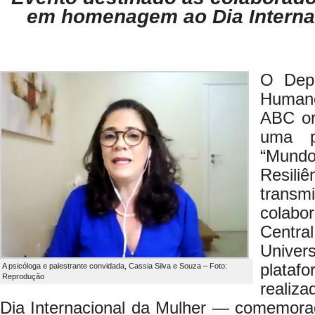
em homenagem ao Dia Interna
O Dep
Humano
ABC or
uma p
“Mun
Resil
transm
colab
Centra
Unive
plataf
A psicóloga e palestrante convidada, Cassia Silva e Souza – Foto:
Reprodução
reali
Dia Internacional da Mulher — comemor