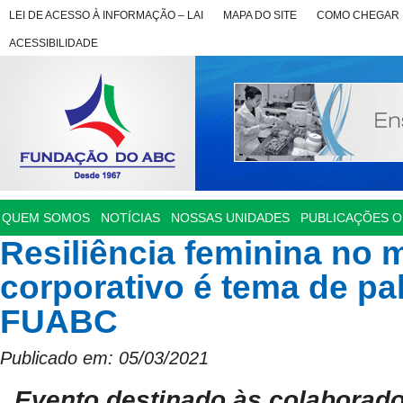
LEI DE ACESSO À INFORMAÇÃO – LAI
MAPA DO SITE
COMO CHEGAR
ACESSIBILIDADE
QUEM SOMOS
NOTÍCIAS
NOSSAS UNIDADES
PUBLICAÇÕES OF
Resiliência feminina no
corporativo é tema de pal
FUABC
Publicado em: 05/03/2021
Evento destinado às colaborado