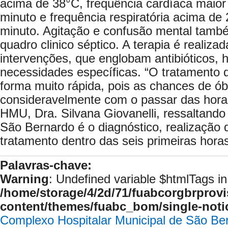
acima de 38°C, frequência cardíaca maior
minuto e frequência respiratória acima d
minuto. Agitação e confusão mental tamb
quadro clinico séptico. A terapia é realizad
intervenções, que englobam antibióticos, h
necessidades específicas. “O tratamento d
forma muito rápida, pois as chances de ó
consideravelmente com o passar das horas
HMU, Dra. Silvana Giovanelli, ressaltand
São Bernardo é o diagnóstico, realização 
tratamento dentro das seis primeiras hora
Palavras-chave:
Warning
: Undefined variable $htmlTags in
/home/storage/4/2d/71/fuabcorgbrprovi
content/themes/fuabc_bom/single-noti
Complexo Hospitalar Municipal de São Be