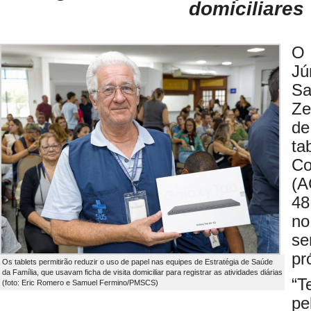
domiciliares
O 
Jú
Sa
Ze
de
ta
Co
(A
48
no
s
pr
Os tablets permitirão reduzir o uso de papel nas equipes de Estratégia de Saúde
da Família, que usavam ficha de visita domiciliar para registrar as atividades diárias
“T
(foto: Eric Romero e Samuel Fermino/PMSCS)
pe