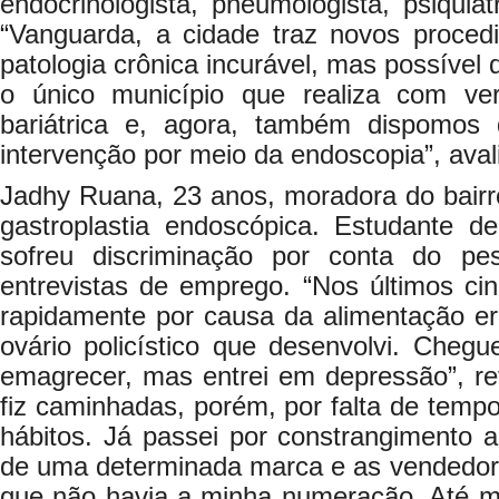
endocrinologista, pneumologista, psiquiat
“Vanguarda, a cidade traz novos proced
patologia crônica incurável, mas possível
o único município que realiza com ver
bariátrica e, agora, também dispomo
intervenção por meio da endoscopia”, aval
Jadhy Ruana, 23 anos, moradora do bairr
gastroplastia endoscópica. Estudante de
sofreu discriminação por conta do p
entrevistas de emprego. “Nos últimos ci
rapidamente por causa da alimentação er
ovário policístico que desenvolvi. Cheg
emagrecer, mas entrei em depressão”, re
fiz caminhadas, porém, por falta de temp
hábitos. Já passei por constrangimento 
de uma determinada marca e as vendedora
que não havia a minha numeração. Até me