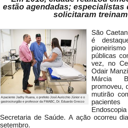
estão agendadas; especialistas 
solicitaram treina
São Caetan
é destaqu
pioneirismo
públicas co
vez, no Ce
Odair Manzin
Márcia B
promoveu, d
mutirão co
A paciente Jadhy Ruana, o prefeito José Auricchio Júnior e o
pacient
gastrocirurgião e professor da FMABC, Dr. Eduardo Grecco
Endoscopia 
Secretaria de Saúde. A ação ocorreu di
setembro.