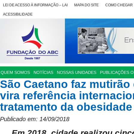
LEI DE ACESSO À INFORMAÇÃO – LAI
MAPA DO SITE
COMO CHEGAR
ACESSIBILIDADE
QUEM SOMOS
NOTÍCIAS
NOSSAS UNIDADES
PUBLICAÇÕES OF
São Caetano faz mutirão d
vira referência internaci
tratamento da obesidade
Publicado em: 14/09/2018
Em 2018, cidade realizou cinco