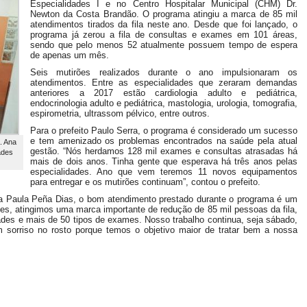
Especialidades I e no Centro Hospitalar Municipal (CHM) Dr.
Newton da Costa Brandão. O programa atingiu a marca de 85 mil
atendimentos tirados da fila neste ano. Desde que foi lançado, o
programa já zerou a fila de consultas e exames em 101 áreas,
sendo que pelo menos 52 atualmente possuem tempo de espera
de apenas um mês.
Seis mutirões realizados durante o ano impulsionaram os
atendimentos. Entre as especialidades que zeraram demandas
anteriores a 2017 estão cardiologia adulto e pediátrica,
endocrinologia adulto e pediátrica, mastologia, urologia, tomografia,
espirometria, ultrassom pélvico, entre outros.
Para o prefeito Paulo Serra, o programa é considerado um sucesso
e tem amenizado os problemas encontrados na saúde pela atual
. Ana
gestão. “Nós herdamos 128 mil exames e consultas atrasadas há
ades
mais de dois anos. Tinha gente que esperava há três anos pelas
especialidades. Ano que vem teremos 11 novos equipamentos
para entregar e os mutirões continuam”, contou o prefeito.
na Paula Peña Dias, o bom atendimento prestado durante o programa é um
ades, atingimos uma marca importante de redução de 85 mil pessoas da fila,
dades e mais de 50 tipos de exames. Nosso trabalho continua, seja sábado,
 sorriso no rosto porque temos o objetivo maior de tratar bem a nossa