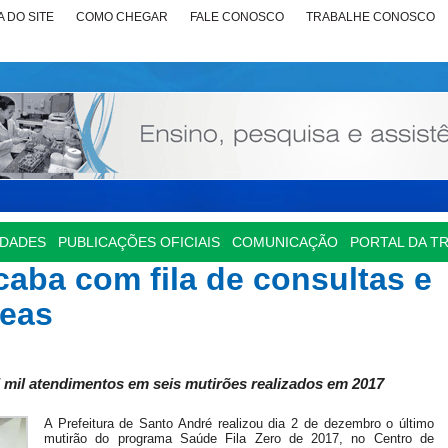
 DO SITE
COMO CHEGAR
FALE CONOSCO
TRABALHE CONOSCO
IDADES
PUBLICAÇÕES OFICIAIS
COMUNICAÇÃO
PORTAL DA T
caba com fila de consultas e
reas
mil atendimentos em seis mutirões realizados em 2017
A Prefeitura de Santo André realizou dia 2 de dezembro o último
mutirão do programa Saúde Fila Zero de 2017, no Centro de