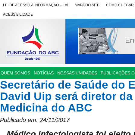
LEI DE ACESSO À INFORMAÇÃO – LAI
MAPA DO SITE
COMO CHEGAR
ACESSIBILIDADE
QUEM SOMOS
NOTÍCIAS
NOSSAS UNIDADES
PUBLICAÇÕES OF
Secretário de Saúde do E
David Uip será diretor d
Medicina do ABC
Publicado em: 24/11/2017
Médico infectologista foi eleit