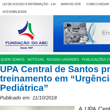
LEI DE ACESSO À INFORMAÇÃO – LAI
MAPA DO SITE
COMO CHEGAR
ACESSIBILIDADE
QUEM SOMOS
NOTÍCIAS
NOSSAS UNIDADES
PUBLICAÇÕES OF
UPA Central de Santos 
treinamento em “Urgênci
Pediátrica”
Publicado em: 11/10/2018
A UPA Cent